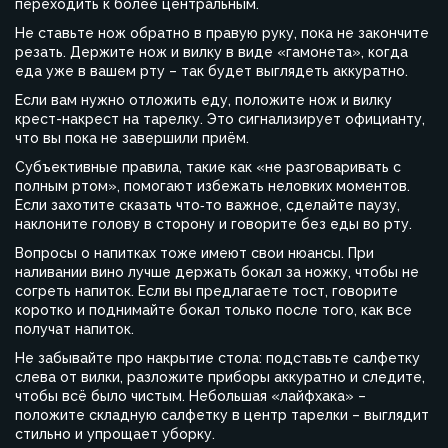
переходить к более центральным.
Не ставьте нож обратно в правую руку, пока не закончите
резать. Держите нож и вилку в виде «гамонета», когда
еда уже в вашем рту – так будет выглядеть аккуратно.
Если вам нужно отложить еду, положите нож и вилку
крест-накрест на тарелку. Это сигнализирует официанту,
что вы пока не завершили приём.
Субъективные правила, такие как «не разговаривать с
полным ртом», помогают избежать неловких моментов.
Если захотите сказать что‑то важное, сделайте паузу,
наклоните голову в сторону и говорите без еды во рту.
Вопросы о напитках тоже имеют свои нюансы. При
наливании вино лучше держать бокал за ножку, чтобы не
согреть напиток. Если вы предлагаете тост, говорите
коротко и поднимайте бокал только после того, как все
получат напиток.
Не забывайте про накрытие стола: подставьте салфетку
слева от вилки, разложите приборы аккуратно и следите,
чтобы всё было чистым. Небольшая «лайфхака» –
положите складную салфетку в центр тарелки – выглядит
стильно и упрощает уборку.