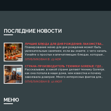
ПОСЛЕДНИЕ НОВОСТИ
ЛУЧШИЕ БЛЮДА ДЛЯ ДНЯ РОЖДЕНИЯ: ЛАКОМСТВА
ДЛЯ ГОСТЕЙ
Планирование меню для дня рождения может быть
увлекательным занятием, если вы знаете, с чего начать.
Узнайте о простых и впечатляющих блюдах, которые
приятно удивят ваших гостей. Разнообразные закуски,
ОПУБЛИКОВАН В:
23 НОЯ
вкусные основные блюда и интересные десерты
сделают ваш праздник незабываемым. Мы расскажем
СТРАНА-ПРОИЗВОДИТЕЛЬ ТЕХНИКИ GORENJE: ГДЕ
РОЖДАЕТСЯ НАДЁЖНАЯ ТЕХНИКА
о самых популярных рецептах и необычных подходах к
Рассказываю, в какой стране делают технику Gorenje,
сервировке блюд. Ваш праздник будет не только
как она попала в наши дома, чем известна и почему
вкусным, но и запоминающимся!
завоевала доверие. Много интересных фактов для
покупателей.
ОПУБЛИКОВАН В:
12 ИЮЛ
МЕНЮ