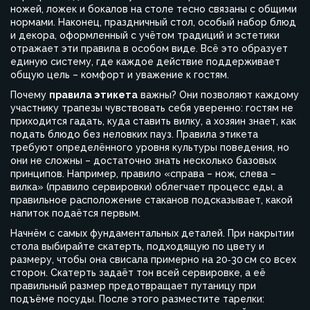
ножей, ложек и бокалов на столе
тесно связаны с общими
нормами. Наконец,
праздничный стол
,
особый набор блюд
и декора, оформленный с учётом традиций и эстетики
отражает эти правила в особом виде. Всё это образует
единую систему, где каждое действие поддерживает
общую цель – комфорт и уважение к гостям.
Почему
правила этикета
важны? Они позволяют каждому
участнику трапезы чувствовать себя уверенно: гостям не
приходится гадать, куда ставить вилку, а хозяин знает, как
подать блюдо без неловких пауз. Правила этикета
требуют определённого уровня культуры поведения, но
они не сложны – достаточно знать несколько базовых
принципов. Например, правило «справа – нож, слева –
вилка» (правило сервировки) облегчает процесс еды, а
правильное расположение стаканов подсказывает, какой
напиток подаётся первым.
Начнём с самых фундаментальных деталей. При накрытии
стола выбирайте скатерть, подходящую по цвету и
размеру, чтобы она свисала примерно на 20‑30 см со всех
сторон. Скатерть задаёт тон всей сервировке, а её
правильный размер предотвращает путаницу при
подъёме посуды. После этого разместите тарелки: