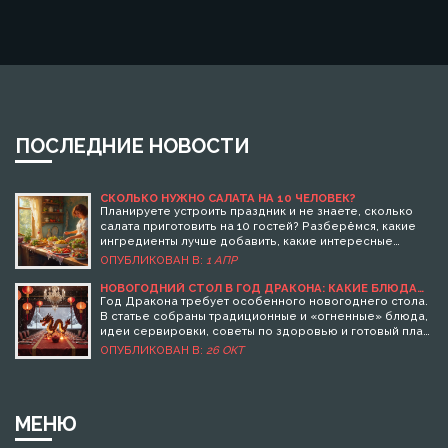
ПОСЛЕДНИЕ НОВОСТИ
СКОЛЬКО НУЖНО САЛАТА НА 10 ЧЕЛОВЕК?
Планируете устроить праздник и не знаете, сколько
салата приготовить на 10 гостей? Разберёмся, какие
ингредиенты лучше добавить, какие интересные
варианты подходят для застолья и на что стоит
ОПУБЛИКОВАН В:
1 АПР
обратить внимание, чтобы всё прошло идеально.
Поделюсь практическими советами, которые помогут
НОВОГОДНИЙ СТОЛ В ГОД ДРАКОНА: КАКИЕ БЛЮДА
ПОДАТЬ В 2025?
избежать лишних хлопот и обеспечат всех вкусной
Год Дракона требует особенного новогоднего стола.
едой.
В статье собраны традиционные и «огненные» блюда,
идеи сервировки, советы по здоровью и готовый план
меню на 2025 год.
ОПУБЛИКОВАН В:
26 ОКТ
МЕНЮ