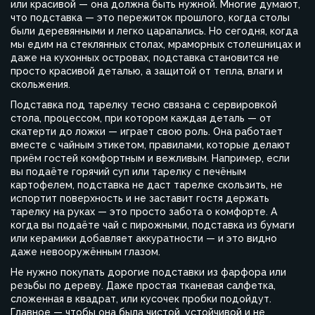
или красивой — она должна быть нужной.
Многие думают,
что подставка — это пережиток прошлого, когда столы
были деревянными и легко царапались. Но сегодня, когда
мы едим на стеклянных столах, мраморных столешницах и
даже на кухонных островах, подставка становится не
просто красивой деталью, а защитой от тепла, влаги и
скольжения.
Подставка под тарелку тесно связана с
сервировкой
стола
,
процессом, при котором каждая деталь — от
скатерти до ложки — играет свою роль
. Она работает
вместе с
чайным этикетом
,
правилами, которые делают
приём гостей комфортным и вежливым
. Например, если
вы подаёте горячий суп или тарелку с печёным
картофелем, подставка не даст тарелке скользить, не
испортит поверхность и не заставит гостя держать
тарелку на руках — это просто забота о комфорте. А
когда вы подаёте чай с пирожными, подставка из бумаги
или керамики добавляет аккуратности — и это видно
даже невооружённым глазом.
Не нужно покупать дорогие подставки из фарфора или
резьбы по дереву. Даже простая тканевая салфетка,
сложенная в квадрат, или кусочек пробки подойдут.
Главное — чтобы она была чистой, устойчивой и не