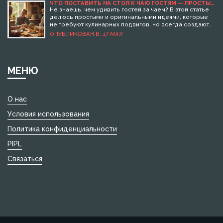
ЧТО ПОСТАВИТЬ НА СТОЛ К ЧАЮ ГОСТЯМ — ПРОСТЫЕ
И ЛУЧШИЕ ИДЕИ
Не знаешь, чем удивить гостей за чаем? В этой статье
делюсь простыми и оригинальными идеями, которые
не требуют кулинарных подвигов, но всегда создают
уютную атмосферу. Подобрала варианты для любого
ОПУБЛИКОВАН В:
17 МАЯ
случая: домашняя выпечка, десерты без выпечки,
легкие закуски и полезные советы по сервировке.
Рассказываю, как совместить вкусное с быстрым и по-
настоящему порадовать друзей и близких. Всё
МЕНЮ
конкретно, без воды и лишней сложности.
О нас
Условия использования
Политика конфиденциальности
PIPL
Связаться