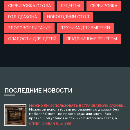
СЕРВИРОВКА СТОЛА
РЕЦЕПТЫ
СЕРВИРОВКА
ГОД ДРАКОНА
НОВОГОДНИЙ СТОЛ
ЗДОРОВОЕ ПИТАНИЕ
ТЕХНИКА ДЛЯ ВЫПЕЧКИ
СЛАДОСТИ ДЛЯ ДЕТЕЙ
ПРАЗДНИЧНЫЕ РЕЦЕПТЫ
ПОСЛЕДНИЕ НОВОСТИ
МОЖНО ЛИ ИСПОЛЬЗОВАТЬ ВСТРАИВАЕМУЮ ДУХОВКУ
БЕЗ МЕБЕЛИ? ПРАКТИЧЕСКИЕ СОВЕТЫ И РИСКИ
Можно ли использовать встраиваемую духовку без
мебели? Ответ - не просто «да» или «нет». Без
правильной установки техника быстро ломается, а
кухня становится опасной. Узнайте, какие риски есть и
ОПУБЛИКОВАН В:
24 ФЕВ
как безопасно использовать духовку без гарнитура.