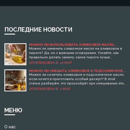
ПОСЛЕДНИЕ НОВОСТИ
МОЖНО ЛИ ИСПОЛЬЗОВАТЬ ОЛИВКОВОЕ МАСЛО
ВМЕСТО СЛИВОЧНОГО МАСЛА В ПИРОГЕ: ПОДРОБНОЕ
Можно ли заменить сливочное масло на оливковое в
РУКОВОДСТВО
пироге? Да, но с важными оговорками. Узнайте, как
правильно делать замену, какие пироги лучше
получаются и почему простая замена может испортить
ОПУБЛИКОВАН В:
22 МАР
вкус.
МОЖНО ЛИ СМЕШАТЬ ОЛИВКОВОЕ И ПОДСОЛНЕЧНОЕ
МАСЛО: ЧТО НУЖНО ЗНАТЬ ДЛЯ ИДЕАЛЬНЫХ
Можно ли сочетать оливковое и подсолнечное масло,
ДЕСЕРТОВ
если хочется приготовить особый десерт? В этой
статье разберём, что произойдёт при смешивании этих
масел, меняется ли вкус, и как это влияет на текстуру и
ОПУБЛИКОВАН В:
2 МАЯ
пользу блюда. Разберёмся, когда смешивание
полезно, а когда лучше выбрать одно масло. Расскажу
на что обратить внимание перед экспериментами на
кухне. Будут простые советы для тех, кто не хочет
МЕНЮ
тратить продукты зря.
О нас