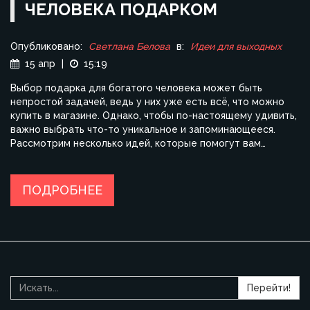
ЧЕЛОВЕКА ПОДАРКОМ
Опубликовано:
Светлана Белова
в:
Идеи для выходных
15 апр
|
15:19
Выбор подарка для богатого человека может быть
непростой задачей, ведь у них уже есть всё, что можно
купить в магазине. Однако, чтобы по-настоящему удивить,
важно выбрать что-то уникальное и запоминающееся.
Рассмотрим несколько идей, которые помогут вам
выделиться и оставить неизгладимые впечатления.
Подарки-впечатления, персонализированные подарки и
необычные мастер-классы — только часть из возможных
ПОДРОБНЕЕ
вариантов. Исследуем, как сделать подарок не только
запоминающимся, но и действительно уникальным.
Перейти!