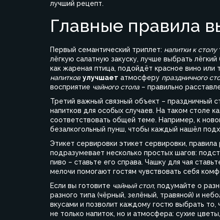
лучший рецепт.
Главные правила в
Первый семантический триплет:
напитки к столу
лёгкую салатную закуску, лучше выбрать лёгкий 
как жареная птица, подойдёт красное вино или 
напитков
улучшает
атмосферу
праздничного ст
восприятие
чайного стола
– правильно расставле
Третий важный связный объект –
праздничный с
напитков для особых случаев
. На таком столе к
соответствовать общей теме. Например, к нов
безалкогольный пунш, чтобы каждый нашёл подх
Этикет сервировки
этикет сервировки
,
правила 
подразумевает несколько простых шагов: подстав
пиво – ставьте его справа. Чашку для чая ставьт
мелочи помогают гостям чувствовать себя комф
Если вы готовите
чайный стол
, подумайте о раз
разного типа (чёрный, зелёный, травяной) и не
вкусами и позволит каждому гостю выбрать то, ч
не только напиток, но и атмосфера: сухие цветы,