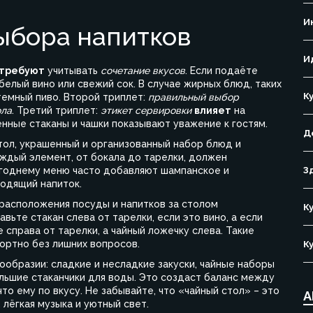
И
ыбора напитков
И
требуют
учитывать
сочетание вкусов
. Если подаёте
белый вино или свежий сок. В случае жирных блюд, таких
К
темный пиво. Второй триплет:
правильный выбор
ола
. Третий триплет:
этикет сервировки
влияет
на
нные стаканы и чашки показывают уважение к гостям.
Д
тол
,
украшенный и организованный набор блюд и
аждый элемент, от бокала до тарелки, должен
огоднему меню часто добавляют шампанское и
З
одящий напиток.
расположения посуды и напитков за столом
К
ьте стакан слева от тарелки, если это вино, а если
е справа от тарелки, а чайный ложечку слева. Такие
ортно без лишних вопросов.
К
нообразии: сладкие и несладкие закуски, чайные наборы
большие стаканчики для воды. Это создаст баланс между
то ему по вкусу. Не забывайте, что «чайный стол» – это
А
 лёгкая музыка и уютный свет.