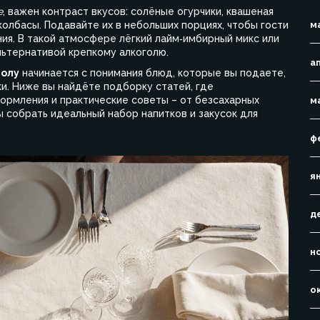
е
, важен контраст вкусов: солёные огурчики, квашеная
олбасы. Подавайте их в небольших порциях, чтобы гости
м
ия. В такой атмосфере лёгкий лайм‑имбирный микс или
льтернативой крепкому алкоголю.
а
толу
начинается с понимания блюд, которые вы подаете,
и. Ниже вы найдёте подборку статей, где
ормления и практические советы – от безсахарных
м
ы собрать идеальный набор напитков и закусок для
ф
я
д
н
о