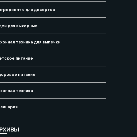
нгредиенты для десертов
деи для выходных
ухонная техника для выпечки
етское питание
доровое питание
ухонная техника
улинария
РХИВЫ