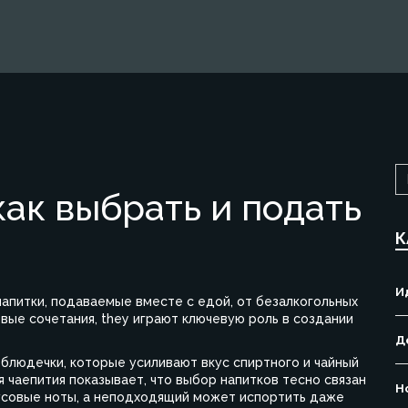
как выбрать и подать
К
И
апитки, подаваемые вместе с едой, от безалкогольных
евые сочетания
, they играют ключевую роль в создании
Д
 блюдечки, которые усиливают вкус спиртного
и
чайный
я чаепития
показывает, что выбор напитков тесно связан
Н
кусовые ноты, а неподходящий может испортить даже