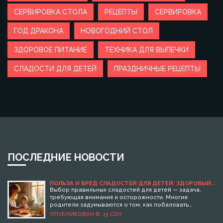
СЕРВИРОВКА СТОЛА
РЕЦЕПТЫ
СЕРВИРОВКА
ГОД ДРАКОНА
НОВОГОДНИЙ СТОЛ
ЗДОРОВОЕ ПИТАНИЕ
ТЕХНИКА ДЛЯ ВЫПЕЧКИ
СЛАДОСТИ ДЛЯ ДЕТЕЙ
ПРАЗДНИЧНЫЕ РЕЦЕПТЫ
ПОСЛЕДНИЕ НОВОСТИ
ПОЛЬЗА И ВРЕД СЛАДОСТЕЙ ДЛЯ ДЕТЕЙ: ЗДОРОВЫЙ
ВЫБОР ДЕСЕРТОВ
Выбор правильных сладостей для детей — задача,
требующая внимания и осторожности. Многие
родители задумываются о том, как побаловать
ребёнка вкусным угощением и при этом не навредить
ОПУБЛИКОВАН В:
15 СЕН
его здоровью. В статье рассматриваются