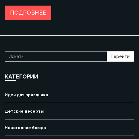
факты о новогодних кулинарных традициях. Всё по делу —
без домыслов и сложных ритуалов. Сделайте стол не
ПОДРОБНЕЕ
только вкусным, но и удачным по восточному календарю.
Перейти!
КАТЕГОРИИ
Идеи для праздника
Детские десерты
Новогодние блюда