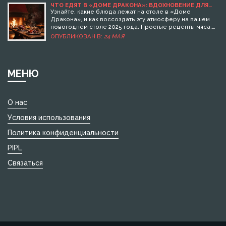
разнообразные варианты полезных сладостей,
ЧТО ЕДЯТ В «ДОМЕ ДРАКОНА»: ВДОХНОВЕНИЕ ДЛЯ
НОВОГОДНЕГО СТОЛА 2025
которые можно приготовить в домашних условиях или
Узнайте, какие блюда лежат на столе в «Доме
выбрать в магазине. Освещены вопросы о том, какие
Дракона», и как воссоздать эту атмосферу на вашем
компоненты следует избегать и на что обращать
новогоднем столе 2025 года. Простые рецепты мяса,
внимание при выборе детских десертов.
хлеба и напитков в стиле Вестероса.
ОПУБЛИКОВАН В:
24 МАЯ
МЕНЮ
О нас
Условия использования
Политика конфиденциальности
PIPL
Связаться