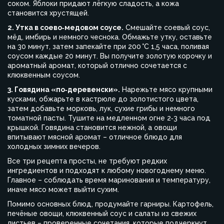
соком. Яблоки придают лёгкую сладость, а кожа
становится хрустящей.
2. Утка в соево‑медовом соусе.
Смешайте соевый соус,
мёд, имбирь и немного чеснока. Обмажьте утку, оставьте
на 30 минут, затем запекайте при 200 °C 1,5 часа, поливая
соусом каждые 20 минут. Вы получите золотую корочку и
ароматный аромат, который отлично сочетается с
клюквенным соусом.
3. Говядина «по‑деревенски».
Нарежьте мясо крупными
кусками, обжарьте в кастрюле до золотистого цвета,
затем добавьте морковь, лук, сухие грибы и немного
томатной пасты. Тушите на медленном огне 2‑3 часа под
крышкой. Говядина становится нежной, а овощи
впитывают мясной аромат – отличное блюдо для
холодных зимних вечеров.
Все три рецепта просты, не требуют редких
ингредиентов и подходят к любому новогоднему меню.
Главное – соблюдать время маринования и температуру,
иначе мясо может выйти сухим.
Помимо основных блюд, продумайте гарниры. Картофель,
печёные овощи, клюквенный соус и салаты из свежих
листьев – проверенные сочетания, которые подчеркнут