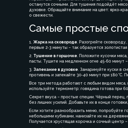
останутся сочными. Для тушения подойдёт мясо
духовке. Обращайте внимание на цвет: ярко‑кра
о свежести.
Самые простые спо
1.
Жарка на сковороде
. Разогрейте сковороду,
первые 2‑3 минуты – так образуется золотистая
2.
Тушение в горшочке
. Положите кусочки мяса
пасты. Тушите на медленном огне 45‑60 минут 
3.
Запекание в духовке
. Замаринуйте куски в с
противень и запекайте 30‑40 минут при 180 °C. 
Все три метода работают с любым видом мяса, 
используйте термометр: говядина готова при 60‑65
Секрет вкуса – простые специи. Чёрный перец, 
без лишних усилий. Добавьте их в конце готовки
Если хотите разнообразить меню, попробуйте г
небольшими кубиками, нанизайте их на деревянн
Получается хрустящая корочка и сочный центр – 