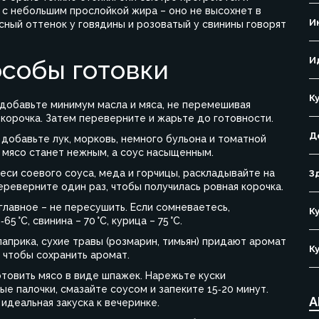
 с небольшим прослойкой жира – оно не высохнет в
И
сный оттенок у говядины и розоватый у свинины говорят
собы готовки
И
К
 добавьте минимум масла и мяса, не перемешивая
 корочка. Затем переверните и жарьте до готовности.
Д
, добавьте лук, морковь, немного бульона и томатной
– мясо станет нежным, а соус насыщенным.
меси соевого соуса, меда и горчицы, раскладывайте на
З
Переверните один раз, чтобы получилась ровная корочка.
главное – не пересушить. Если сомневаетесь,
К
 °C, свинина – 70 °C, курица – 75 °C.
паприка, сухие травы (розмарин, тимьян) придают аромат
К
, чтобы сохранить аромат.
отовить мясо в виде шпажек. Нарежьте куски
ые палочки, смазайте соусом и запеките 15‑20 минут.
А
идеальная закуска к вечеринке.