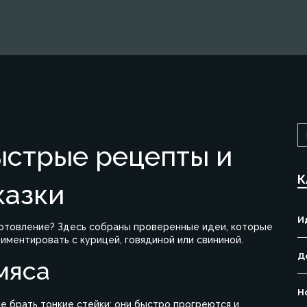
ыстрые рецепты и
К
казки
И
иготовление? Здесь собраны проверенные идеи, которые
иментировать с курицей, говядиной или свининой.
Д
мяса
Н
е брать тонкие стейки: они быстро прогреются и