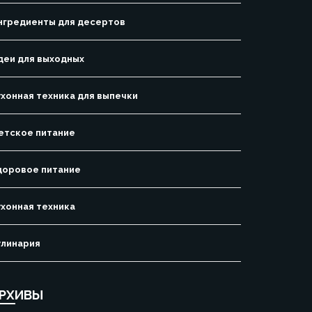
нгредиенты для десертов
деи для выходных
ухонная техника для выпечки
етское питание
доровое питание
ухонная техника
улинария
РХИВЫ