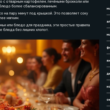
о с отварным картофелем, печёными брокколи или
 блюдо более сбалансированным.
м
со на пару минут под крышкой. Это позволяет соку
ее мягким.
а
емьи или блюдо для праздника, эти простые правила
е блюда без лишних хлопот.
м
ф
я
д
н
о