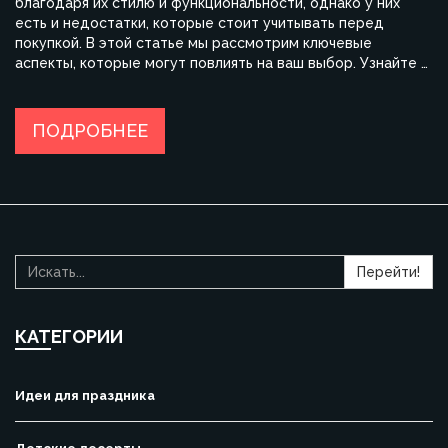
благодаря их стилю и функциональности, однако у них
есть и недостатки, которые стоит учитывать перед
покупкой. В этой статье мы рассмотрим ключевые
аспекты, которые могут повлиять на ваш выбор. Узнайте о
сложностях в установке, возможных проблемах с
вентиляцией и другим важным нюансам. Подбор
подходящей техники может существенно изменить ваш
ПОДРОБНЕЕ
кулинарный опыт. Если вы подумываете о покупке такой
плиты, эта статья будет полезным путеводителем.
Перейти!
КАТЕГОРИИ
Идеи для праздника