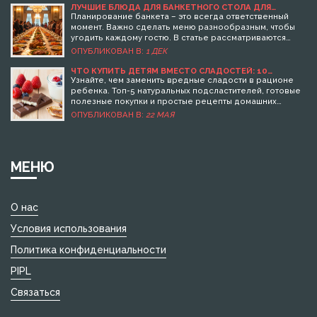
ЛУЧШИЕ БЛЮДА ДЛЯ БАНКЕТНОГО СТОЛА ДЛЯ
ЛЮБОГО ПРАЗДНИКА
Планирование банкета – это всегда ответственный
момент. Важно сделать меню разнообразным, чтобы
угодить каждому гостю. В статье рассматриваются
различные идеи и рецепты, которые идеально
ОПУБЛИКОВАН В:
1 ДЕК
подойдут для праздничного стола, включая закуски,
основные блюда и десерты. Особое внимание
ЧТО КУПИТЬ ДЕТЯМ ВМЕСТО СЛАДОСТЕЙ: 10
ВКУСНЫХ И ПОЛЕЗНЫХ АЛЬТЕРНАТИВ
уделено практическим советам по оформлению блюд
Узнайте, чем заменить вредные сладости в рационе
и подбору сочетаний вкусов. Благодаря нашим
ребенка. Топ-5 натуральных подсластителей, готовые
рекомендациям ваш банкет станет незабываемым
полезные покупки и простые рецепты домашних
событием.
десертов для здоровья и хорошего настроения.
ОПУБЛИКОВАН В:
22 МАЯ
МЕНЮ
О нас
Условия использования
Политика конфиденциальности
PIPL
Связаться