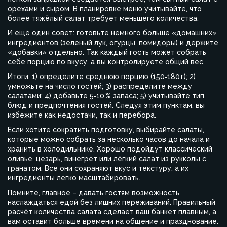
орехами и сыром. В планировке меню учитывайте, что
более тяжёлый салат требует меньшего количества.
И ещё один совет: готовьте немного больше «домашних»
ингредиентов (зеленый лук, огурцы, помидоры) и держите
«добавки» отдельно. Так каждый гость может собрать
себе порцию по вкусу, а вы контролируете общий вес.
Итоги: 1) определите среднюю порцию (150‑180 г); 2)
умножьте на число гостей; 3) распределите между
салатами; 4) добавьте 5‑10 % запаса; 5) учитывайте тип
блюд и предпочтения гостей. Следуя этим пунктам, вы
избежите как недостачи, так и перебора.
Если хотите сократить подготовку, выбирайте салаты,
которые можно собрать за несколько часов до начала и
хранить в холодильнике. Хорошо подойдут классический
оливье, цезарь, винегрет или лёгкий салат из рукколы с
гранатом. Все они сохраняют вкус и текстуру, а их
ингредиенты легко масштабировать.
Помните, главное – давать гостям возможность
наслаждаться едой без лишних переживаний. Правильный
расчёт количества салата сделает ваш банкет плавным, а
вам оставит больше времени на общение и празднование.