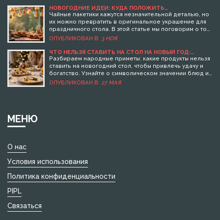
НОВОГОДНИЕ ИДЕИ: КУДА ПОЛОЖИТЬ
ИСПОЛЬЗОВАННЫЙ ПАКЕТИК ОТ ЧАЯ
Чайные пакетики кажутся незначительной деталью, но
их можно превратить в оригинальное украшение для
праздничного стола. В этой статье мы поговорим о том,
как дать вторую жизнь использованным чайным
ОПУБЛИКОВАН В:
3 НОЯ
пакетикам, превратив их в интересные детали для
вашего стола. Вы узнаете о некоторых креативных
ЧТО НЕЛЬЗЯ СТАВИТЬ НА СТОЛ НА НОВЫЙ ГОД:
НАРОДНЫЕ ПРИМЕТЫ И СУЕВЕРИЯ
способах использования чайных пакетиков, которые
Разбираем народные приметы: какие продукты нельзя
дополнят праздничное настроение. Важно подходить
ставить на новогодний стол, чтобы привлечь удачу и
к делу творчески, и тогда ваш стол станет еще более
богатство. Узнайте о символическом значении блюд и
уютным и атмосферным.
правилах сервировки.
ОПУБЛИКОВАН В:
27 МАЯ
МЕНЮ
О нас
Условия использования
Политика конфиденциальности
PIPL
Связаться