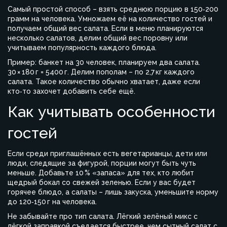
Самый простой способ – взять среднюю порцию в 150‑200
грамм на человека. Умножаем её на количество гостей и
получаем общий вес салата. Если в меню планируются
несколько салатов, делим общий вес поровну или
учитываем популярность каждого блюда.
Пример: банкет на 30 человек, планируем два салата.
30 × 180 г = 5400 г. Делим пополам – по 2,7 кг каждого
салата. Такое количество обычно хватает, даже если
кто‑то захочет добавить себе ещё.
Как учитывать особенности
гостей
Если среди приглашённых есть вегетарианцы, дети или
люди, следящие за фигурой, порции могут быть чуть
меньше. Добавьте 10 % «запаса» для тех, кто любит
щедрый бокал со свежей зеленью. Если у вас будет
горячее блюдо, а салаты – лишь закуска, уменьшите норму
до 120‑150 г на человека.
Не забывайте про тип салата. Лёгкий зелёный микс с
лёгкой заправкой съедается быстрее, чем сытный салат с