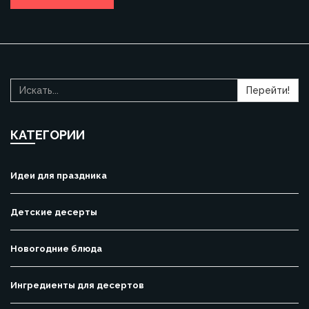
этом году и какие кулинарные решения принесут удачу и
радость в ваш дом.
Перейти!
КАТЕГОРИИ
Идеи для праздника
Детские десерты
Новогодние блюда
Ингредиенты для десертов