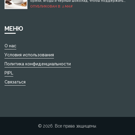
орехи, ягоды и черный шоколад, чтобы поддержать
развитие и концентрацию без вреда для здоровья.
ОПУБЛИКОВАН В:
1 МАЯ
МЕНЮ
О нас
Условия использования
Политика конфиденциальности
PIPL
Связаться
© 2026. Все права защищены.