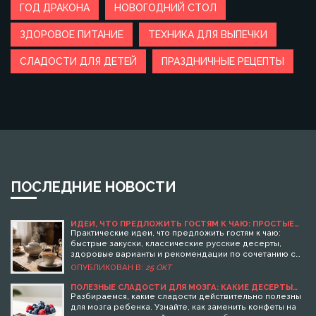
ГОД ДРАКОНА
НОВОГОДНИЙ СТОЛ
ЗДОРОВОЕ ПИТАНИЕ
ТЕХНИКА ДЛЯ ВЫПЕЧКИ
СЛАДОСТИ ДЛЯ ДЕТЕЙ
ПРАЗДНИЧНЫЕ РЕЦЕПТЫ
ПОСЛЕДНИЕ НОВОСТИ
ИДЕИ, ЧТО ПРЕДЛОЖИТЬ ГОСТЯМ К ЧАЮ: ПРОСТЫЕ
ЗАКУСКИ И СЛАДОСТИ
Практические идеи, что предложить гостям к чаю:
быстрые закуски, классические русские десерты,
здоровые варианты и рекомендации по сочетанию с
чаем.
ОПУБЛИКОВАН В:
25 ОКТ
ПОЛЕЗНЫЕ СЛАДОСТИ ДЛЯ МОЗГА: КАКИЕ ДЕСЕРТЫ
ВЫБРАТЬ ДЕТЯМ
Разбираемся, какие сладости действительно полезны
для мозга ребенка. Узнайте, как заменить конфеты на