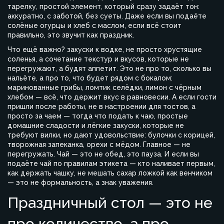
тарелку
,
простой элемент, который сразу задаёт тон:
аккуратно, с заботой, без суеты
. Даже если вы подаёте
солёные огурцы и хлеб с маслом, если всё стоит
правильно, это звучит как праздник.
Что ещё важно?
закуски к водке
,
не просто хрустящие
соленья, а сочетание текстур и вкусов, которые не
перегружают, а будят аппетит
. Это не про то, сколько вы
нальёте, а про то, что будет рядом с бокалом:
маринованные грибы, ломтик селёдки, лимон с чёрным
хлебом — всё, что держит вкус в равновесии. А если гости
пришли после работы, не в настроении для тостов, а
просто за чаем — тогда
что подать к чаю
,
простые
домашние сладости и лёгкие закуски, которые не
требуют вилки, но дают удовольствие
: булочки с корицей,
творожная запеканка, орехи с мёдом. Главное — не
перегружать. Чай — это не обед, это пауза. И если вы
подаёте чай по правилам этикета — кто наливает первым,
как держать чашку, не мешать сахар ложкой как венчиком
— это не формальность, а знак уважения.
Праздничный стол — это не
про количество, а про