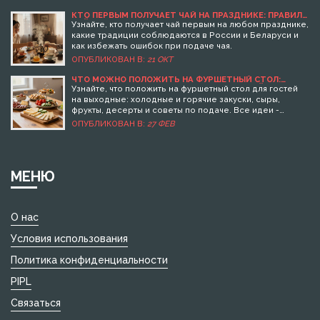
КТО ПЕРВЫМ ПОЛУЧАЕТ ЧАЙ НА ПРАЗДНИКЕ: ПРАВИЛА
ЧАЙНОГО ЭТИКЕТА
Узнайте, кто получает чай первым на любом празднике,
какие традиции соблюдаются в России и Беларуси и
как избежать ошибок при подаче чая.
ОПУБЛИКОВАН В:
21 ОКТ
ЧТО МОЖНО ПОЛОЖИТЬ НА ФУРШЕТНЫЙ СТОЛ:
ПРАКТИЧНЫЕ И ВКУСНЫЕ ИДЕИ ДЛЯ ГОСТЕЙ
Узнайте, что положить на фуршетный стол для гостей
на выходные: холодные и горячие закуски, сыры,
фрукты, десерты и советы по подаче. Все идеи -
проверенные, простые и готовятся заранее.
ОПУБЛИКОВАН В:
27 ФЕВ
МЕНЮ
О нас
Условия использования
Политика конфиденциальности
PIPL
Связаться