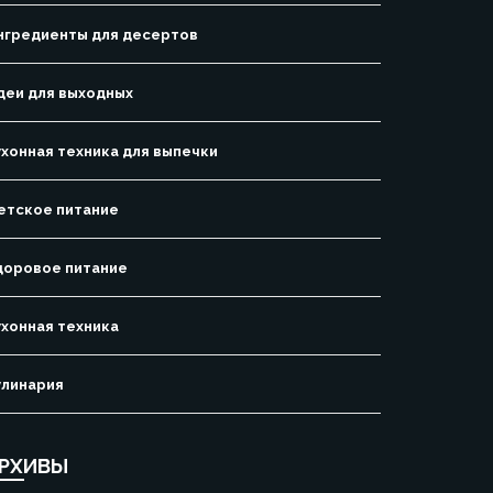
нгредиенты для десертов
деи для выходных
ухонная техника для выпечки
етское питание
доровое питание
ухонная техника
улинария
РХИВЫ