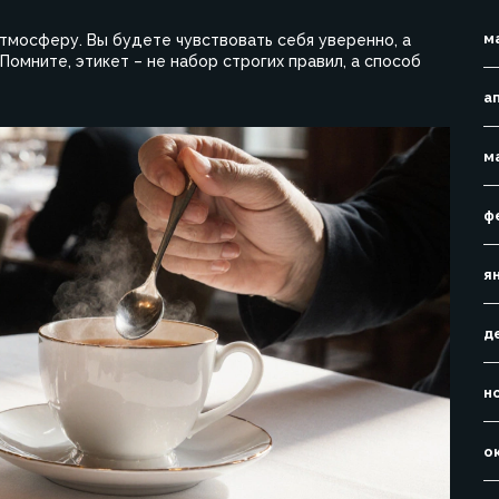
м
тмосферу. Вы будете чувствовать себя уверенно, а
омните, этикет – не набор строгих правил, а способ
а
м
ф
я
д
н
о