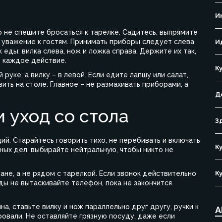
И
но не спешите бросаться к тарелке. Садитесь, выпрямите
 уважение к гостям. Принимать приборы следует слева
И
еды: вилка слева, нож и ложка справа. Держите их так,
ь каждое действие.
К
руке, а вилку – в левой. Если едите лапшу или салат,
ить на столе. Главное – не размахивать приборами, а
Д
и уход со стола
З
ий. Старайтесь говорить тихо, не перебивать и включать
К
чных дел, выбирайте нейтральную, чтобы никто не
не, а не рядом с тарелкой. Если звонок действительно
К
еды не вытаскивайте телефон, пока не закончится
а, ставьте вилку и нож параллельно друг другу, ручки к
А
ировали. Не оставляйте грязную посуду, даже если