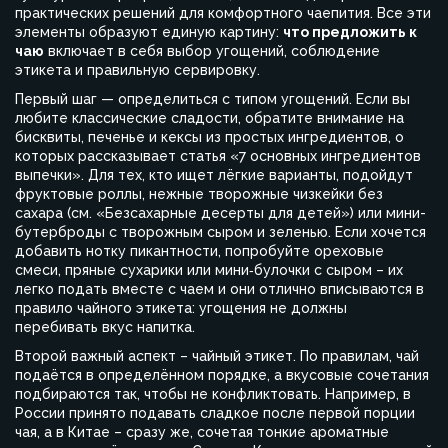
практических решений для комфортного чаепития
. Все эти
элементы образуют единую картину:
что предложить к
чаю
включает в себя выбор угощений, соблюдение
этикета и правильную сервировку.
Первый шаг — определиться с типом угощений. Если вы
любите классические сладости, обратите внимание на
бисквиты, печенье и кексы из простых ингредиентов, о
которых рассказывает статья «7 основных ингредиентов
выпечки». Для тех, кто ищет лёгкие варианты, подойдут
фруктовые роллы, нежные творожные чизкейки без
сахара (см. «Безсахарные десерты для детей») или мини-
бутерброды с творожным сыром и зеленью. Если хочется
добавить нотку пикантности, попробуйте ореховые
смеси, пряные сухарики или мини‑булочки с сыром – их
легко подать вместе с чаем и они отлично вписываются в
правило чайного этикета: угощения не должны
перебивать вкус напитка.
Второй важный аспект – чайный этикет. По правилам, чай
подаётся в определённом порядке, а вкусовые сочетания
подбираются так, чтобы не конфликтовать. Например, в
России принято подавать сладкое после первой порции
чая, а в Китае – сразу же, сочетая тонкие ароматные