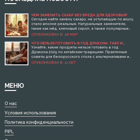
ЧЕМ ЗАМЕНИТЬ САХАР БЕЗ ВРЕДА ДЛЯ ЗДОРОВЬЯ?
Сегодня найти замену сахару, не уступающую по вкусу,
стало вполне реальным. Натуральные заменители,
такие как мёд, кленовый сироп, а также популярные
ныне стевия и эритритол, пользуются все большим
ОПУБЛИКОВАН В:
28 МАР
спросом. Они помогают уменьшить потребление
сахара, удовлетворяя тягу к сладкому без вреда для
ЧТО НЕЛЬЗЯ ГОТОВИТЬ В ГОД ДРАКОНА: ТАБУ И
АЛЬТЕРНАТИВЫ ДЛЯ УДАЧНОГО НОВОГО ГОДА
здоровья, особенно у детей. Узнайте, какие сладкие
Узнайте, какие продукты нельзя готовить в год
альтернативы подойдут для детских десертов и как их
Дракона 2025 по китайским традициям. Практичные
правильно использовать.
советы для белорусского стола с альтернативами и
проверенными рецептами. Избегайте ошибок,
ОПУБЛИКОВАН В:
11 ОКТ
которые могут нарушить энергетику года.
МЕНЮ
О нас
Условия использования
Политика конфиденциальности
PIPL