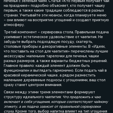
печенья с зелёным чаем. Статья «Кто первым получает чай
на празднике» подробно объясняет, кто получает чашку
первым, а также какие традиции соблюдаются в разных
странах. Учитывайте эти нюансы, когда планируете меню
– они влияют на восприятие угощений и создают приятную
атмосферу.
Третий компонент – сервировка стола. Правильная подача
усиливает эстетическое удовольствие от чаепития. Не
забудьте выбрать подходящую посуду, скатерть,
столовые приборы и декоративные элементы. В «Идеях,
что поставить на стол для чаепития» перечислены лучшие
аксессуары: маленькие тарелочки для печенья, чашки
разных размеров, а также варианты бюджетных решений.
Главное правило: каждый элемент должен быть
функционален и выглядеть гармонично. Если подать чай в
красивой керамической чашке, а рядом разместить
маленькие деревянные подносы с угощениями, ваш стол
сразу станет центром внимания.
Связи между этими тремя элементами формируют
структуру идеального чаепития:
Что предложить к чаю
включает в себя угощения, которые соответствуют чайному
этикету, а их подача зависит от правильной сервировки
стола
. Кроме того, выбор напитка влияет на тип угощения