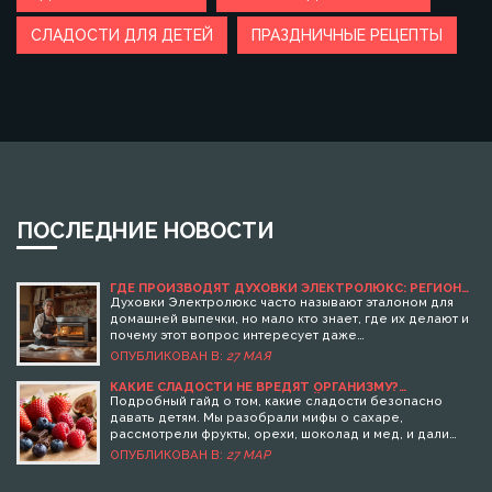
СЛАДОСТИ ДЛЯ ДЕТЕЙ
ПРАЗДНИЧНЫЕ РЕЦЕПТЫ
ПОСЛЕДНИЕ НОВОСТИ
ГДЕ ПРОИЗВОДЯТ ДУХОВКИ ЭЛЕКТРОЛЮКС: РЕГИОНЫ,
ОСОБЕННОСТИ, КОНТРОЛЬ КАЧЕСТВА
Духовки Электролюкс часто называют эталоном для
домашней выпечки, но мало кто знает, где их делают и
почему этот вопрос интересует даже
профессиональных кондитеров. В статье разберём, в
ОПУБЛИКОВАН В:
27 МАЯ
каких странах собирают эти духовки, как это влияет на
качество и есть ли разница между моделями из разных
КАКИЕ СЛАДОСТИ НЕ ВРЕДЯТ ОРГАНИЗМУ?
ЗДОРОВЫЕ ДЕСЕРТ ДЛЯ ДЕТЕЙ И ВЗРОСЛЫХ
регионов. Поделюсь личными наблюдениями и
Подробный гайд о том, какие сладости безопасно
советами по поиску модели, которая прослужит долго.
давать детям. Мы разобрали мифы о сахаре,
Поговорим об особенностях сборки и регулярных
рассмотрели фрукты, орехи, шоколад и мед, и дали
лайфхаках для тех, кто ждёт от кухни больше простых
конкретные советы по выбору.
ОПУБЛИКОВАН В:
27 МАР
обещаний.