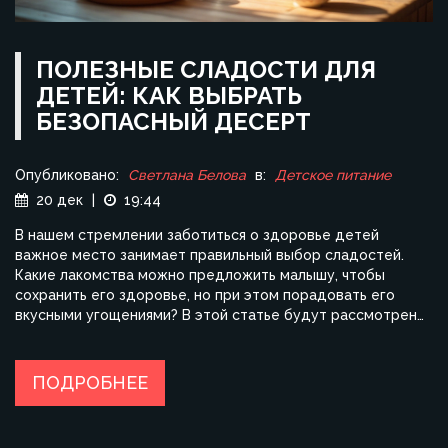
ПОЛЕЗНЫЕ СЛАДОСТИ ДЛЯ
ДЕТЕЙ: КАК ВЫБРАТЬ
БЕЗОПАСНЫЙ ДЕСЕРТ
Опубликовано:
Светлана Белова
в:
Детское питание
20 дек
|
19:44
В нашем стремлении заботиться о здоровье детей
важное место занимает правильный выбор сладостей.
Какие лакомства можно предложить малышу, чтобы
сохранить его здоровье, но при этом порадовать его
вкусными угощениями? В этой статье будут рассмотрены
полезные десерты, их состав и варианты вкусных
заменителей традиционных сладостей. Вы узнаете о
продуктах, которые безопасны для детского организма, и
ПОДРОБНЕЕ
получите ценные советы по выбору подобных десертов.