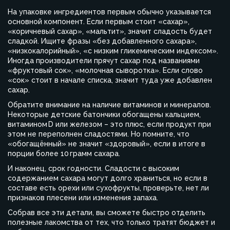
На упаковке ингредиентов первым обычно указывается
основной компонент. Если первым стоит «сахар»,
«коричневый сахар», «мальтит», значит сладость будет
сладкой. Ищите фразы «без добавленного сахара»,
«низкокалорийный», «с низким гликемическим индексом».
Иногда производители прячут сахар под названиями
«фруктовый сок», «молочная сыворотка». Если слово
«сок» стоит в начале списка, значит туда уже добавлен
сахар.
Обратите внимание на наличие витаминов и минералов.
Некоторые детские батончики обогащены кальцием,
витамином D или железом – это плюс, если продукт при
этом не переполнен сладостями. Но помните, что
«обогащённый» не значит «здоровый», если в итоге в
порции более 10 грамм сахара.
И наконец, срок годности. Сладости с высоким
содержанием сахара могут долго храниться, но если в
составе есть орехи или сухофрукты, проверьте, нет ли
признаков плесени или изменения запаха.
Собрав все эти детали, вы сможете быстро отделить
полезные лакомства от тех, что только тратят бюджет и