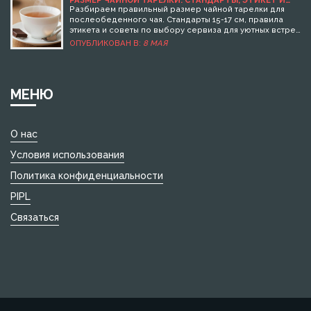
РАЗМЕР ЧАЙНОЙ ТАРЕЛКИ: СТАНДАРТЫ, ЭТИКЕТ И
КАК ВЫБРАТЬ ИДЕАЛЬНУЮ ДЛЯ ПОСЛЕОБЕДЕННОГО
Разбираем правильный размер чайной тарелки для
ЧАЯ
послеобеденного чая. Стандарты 15-17 см, правила
этикета и советы по выбору сервиза для уютных встреч
с гостями.
ОПУБЛИКОВАН В:
8 МАЯ
МЕНЮ
О нас
Условия использования
Политика конфиденциальности
PIPL
Связаться