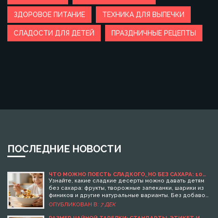
ЗДОРОВОЕ ПИТАНИЕ
ТЕХНИКА ДЛЯ ВЫПЕЧКИ
СЛАДОСТИ ДЛЯ ДЕТЕЙ
ПРАЗДНИЧНЫЕ РЕЦЕПТЫ
ПОСЛЕДНИЕ НОВОСТИ
ЧТО МОЖНО ПОЕСТЬ СЛАДКОГО, НО БЕЗ САХАРА: 10
ПОЛЕЗНЫХ ДЕСЕРТОВ ДЛЯ ДЕТЕЙ
Узнайте, какие сладкие десерты можно давать детям
без сахара: фрукты, творожные запеканки, шарики из
фиников и другие натуральные варианты. Без добавок,
без консервантов, с пользой.
ОПУБЛИКОВАН В:
7 ДЕК