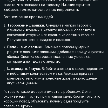
сладостями - готовить их самостоятельно. Так вы точно
знаете, что попадает на тарелку. Никаких скрытых
добавок, только качественные ингредиенты.
Вот несколько простых идей:
Творожные шарикки.
Смешайте мягкий творог с
бананом и ягодами. Скатайте шарики и обваляйте в
кокосовой стружке или крошке из овсяных хлопьев.
Получается нежно, сладко и полезно.
Печенье из овсянки.
Замените половину муки в
рецепте овсяными хлопьями, добавьте корицу и кусочки
яблока. Овсянка содержит медленные углеводы,
которые дают долгую энергию.
Шоколадный мусс.
Взбейте авокадо с какао-порошком
и небольшим количеством меда. Авокадо придает
кремовую текстуру и полезные жиры, а какао делает
вкус насыщенным.
Готовьте такие десерты вместе с ребенком. Дети
охотнее едят то, что приготовили сами. Кроме того, это
хороший повод объяснить, почему одни продукты
полезнее других.