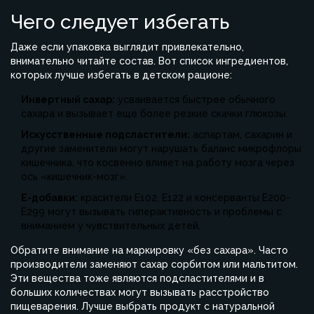
Чего следует избегать
Даже если упаковка выглядит привлекательно,
внимательно читайте состав. Вот список ингредиентов,
которых лучше избегать в детском рационе:
Инвертный сахар:
усваивается быстрее обычного
сахара и вызывает еще более резкие скачки глюкозы.
Искусственные подсластители:
аспартам, сахарин и
другие заменители могут нарушать баланс микрофлоры
кишечника, что косвенно влияет на работу мозга через
ось «кишечник-мозг».
Е-добавки:
красители E102, E122 и консерванты E200-
E299 могут вызывать гиперактивность и проблемы с
вниманием у чувствительных детей.
Обратите внимание на маркировку «без сахара». Часто
производители заменяют сахар сорбитом или мальтитом.
Эти вещества тоже являются подсластителями и в
больших количествах могут вызывать расстройство
пищеварения. Лучше выбрать продукт с натуральной