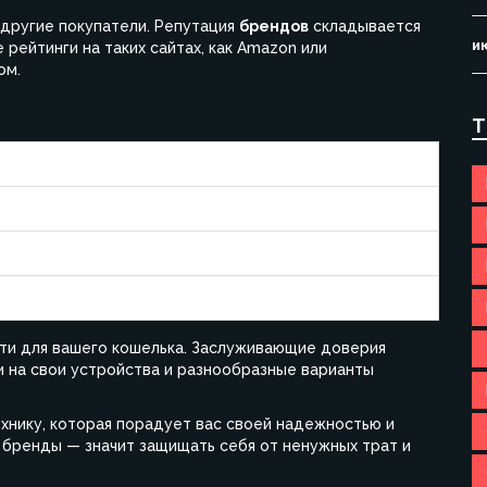
 другие покупатели. Репутация
брендов
складывается
и
 рейтинги на таких сайтах, как Amazon или
ом.
Т
Обслуживание
24/7 поддержка
Часовые ограничения
специализированные сервисы
сти для вашего кошелька. Заслуживающие доверия
 на свои устройства и разнообразные варианты
хнику, которая порадует вас своей надежностью и
 бренды — значит защищать себя от ненужных трат и