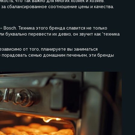
ость, что так важно для многих хозяек и хозяев.
 за сбалансированное соотношение цены и качества.
– Bosch. Техника этого бренда славится не только
и буквально перевести их девиз, он звучит как 'техника
Независимо от того, планируете вы заниматься
е порадовать семью домашним печеньем, эти бренды