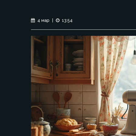
4 мар
|
13:54