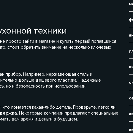
м
ф
ухонной техники
я
 не просто зайти в магазин и купить первый попавшийся
лго, стоит обратить внимание на несколько ключевых
д
н
елан прибор. Например, нержавеющая сталь и
чительно дольше дешевого пластика. Надежные
о
, но и безопасность при использовании.
с
что ломается какая-либо деталь. Проверьте, легко ли
ддержка
. Некоторые компании предлагают специальные
а
мить вам время и деньги в будущем.
и