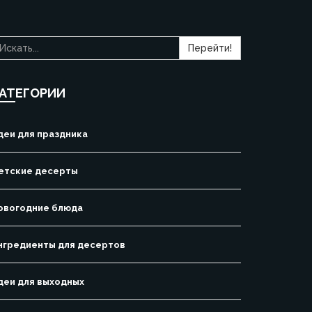
Перейти!
АТЕГОРИИ
деи для праздника
етские десерты
овогодние блюда
нгредиенты для десертов
деи для выходных