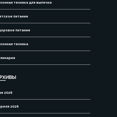
ухонная техника для выпечки
етское питание
доровое питание
ухонная техника
улинария
РХИВЫ
ая 2026
преля 2026