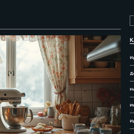
К
И
Д
Н
И
И