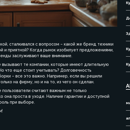
К
Д
З
кой, сталкивался с вопросом – какой же бренд техники
К
ой и приятной? Когда рынок изобилует предложениями,
бренды заслуживают ваше внимание.
е вызывают те компании, которые имеют длительную
К
Но что еще стоит учитывать? Долговечность
борки – все это важно. Например, если вы решили
лько на фирму, но и на то, из чего он сделан.
А
е пользователи считают важным не только
ко она проста в уходе. Наличие гарантии и доступной
роль при выборе.
м
м!
а