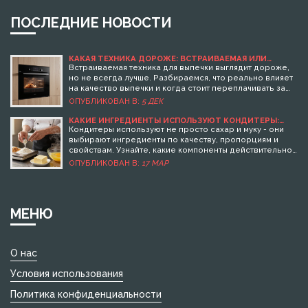
ПОСЛЕДНИЕ НОВОСТИ
КАКАЯ ТЕХНИКА ДОРОЖЕ: ВСТРАИВАЕМАЯ ИЛИ
ОБЫЧНАЯ ДЛЯ ВЫПЕЧКИ?
Встраиваемая техника для выпечки выглядит дороже,
но не всегда лучше. Разбираемся, что реально влияет
на качество выпечки и когда стоит переплачивать за
дизайн.
ОПУБЛИКОВАН В:
5 ДЕК
КАКИЕ ИНГРЕДИЕНТЫ ИСПОЛЬЗУЮТ КОНДИТЕРЫ:
ОСНОВНЫЕ КОМПОНЕНТЫ ДЛЯ ВКУСНЫХ ДЕСЕРТОВ
Кондитеры используют не просто сахар и муку - они
выбирают ингредиенты по качеству, пропорциям и
свойствам. Узнайте, какие компоненты действительно
важны для вкусных десертов и почему профессионалы
ОПУБЛИКОВАН В:
17 МАР
избегают распространённых ошибок.
МЕНЮ
О нас
Условия использования
Политика конфиденциальности