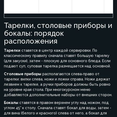
Полипропилен
10‑2
современный
тканью, не
мятается
Тарелки, столовые приборы и
бокалы: порядок
расположения
Тарелки
ставятся в центр каждой сервировки. По
классическому правилу сначала ставят большую тарелку
(для закуски), затем - плоскую для основного блюда. Если
подают суп, суповая тарелка размещается над основной.
Столовые приборы
располагаются слева‑право от
тарелки: вилки слева, ножи и ложки справа. Ножи держат
лезвием к тарелке, а ручки приборов должны быть ровно
на уровне края стола. При многокурсном меню
добавляются дополнительные наборы от внешних сторон.
Бокалы
ставятся в правом верхнем углу над ножом, под
углом 45° к столу. Сначала ставят бокал для воды, затем -
для вина (белого и красного) слева от него, а бокал для