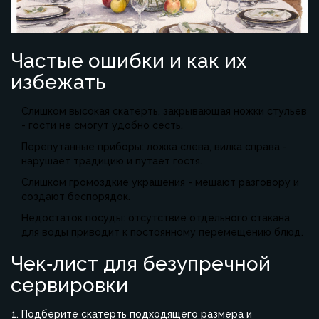
Частые ошибки и как их
избежать
Слишком высокая скатерть, закрывающая ножки стульев
- гости не смогут удобно сесть.
Перепутанные приборы: ложка слева, вилка справа -
нарушает традицию и путает гостя.
Слишком громоздкие украшения - мешают разговору и
создают беспорядок.
Недостаток посуды: отсутствие отдельного стакана
для воды приводит к постоянному перемещению блюд.
Чек‑лист для безупречной
сервировки
Подберите скатерть подходящего размера и