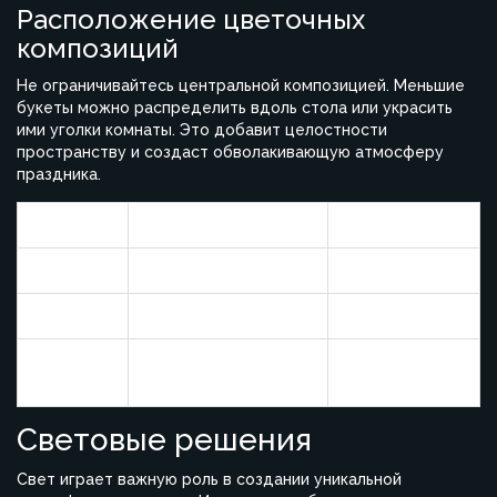
Расположение цветочных
композиций
Не ограничивайтесь центральной композицией. Меньшие
букеты можно распределить вдоль стола или украсить
ими уголки комнаты. Это добавит целостности
пространству и создаст обволакивающую атмосферу
праздника.
Цветы
Вазон
Сезонность
Розы
Фарфор
Круглогодично
Тюльпаны
Прозрачная ваза
Весна
Современные
Герберы
Лето
контейнеры
Световые решения
Свет играет важную роль в создании уникальной