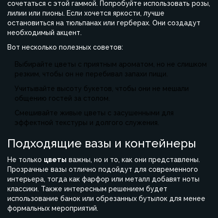
сочетаться с этой гаммой. Попробуйте использовать розы,
лилии или пионы. Если хочется яркости, лучше
остановиться на тюльпанах или герберах. Они создадут
необходимый акцент.
Вот несколько полезных советов:
Выбирайте цветы с приятным ароматом, но не слишком
резким, чтобы он не перебивал запахи пищи.
Учитывайте высоту букетов, чтобы они не мешали
общению гостей за столом.
Смешивайте живые цветы с засушенными для
эффектной текстуры и долгого служения.
Подходящие вазы и контейнеры
Не только
цветы
важны, но и то, как они представлены.
Прозрачные вазы отлично подойдут для современного
интерьера, тогда как фарфор или металл добавят ноты
классики. Также интересным решением будет
использование банок или обрезанных бутылок для менее
формальных мероприятий.