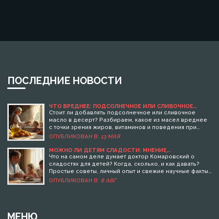
ПОСЛЕДНИЕ НОВОСТИ
ЧТО ВРЕДНЕЕ: ПОДСОЛНЕЧНОЕ ИЛИ СЛИВОЧНОЕ
МАСЛО ДЛЯ ДЕСЕРТОВ?
Стоит ли добавлять подсолнечное или сливочное
масло в десерт? Разбираем, какое из масел вреднее
с точки зрения жиров, витаминов и поведения при
нагревании. Дадим простые советы, как сократить
ОПУБЛИКОВАН В:
13 МАЯ
вред для здоровья и при этом не портить вкус
любимых сладостей. Рассмотрим неочевидные
МОЖНО ЛИ ДЕТЯМ СЛАДОСТИ: МНЕНИЕ
КОМАРОВСКОГО И СОВЕТЫ РОДИТЕЛЕЙ
нюансы, которые помогут выбирать масло для выпечки
Что на самом деле думает доктор Комаровский о
дома без опасений.
сладостях для детей? Когда, сколько, и как давать?
Простые советы, личный опыт и свежие научные факты
для заботливых родителей.
ОПУБЛИКОВАН В:
8 АВГ
МЕНЮ