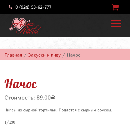
8 (924) 53-62-777
T
o
g
g
l
e
Главная
/
Закуски к пиву
/ Начос
n
a
v
i
Начос
g
a
t
Стоимость:
89.00
Р
i
o
Чипсы из сырной тортильи. Подается с сырным соусом.
n
1/130